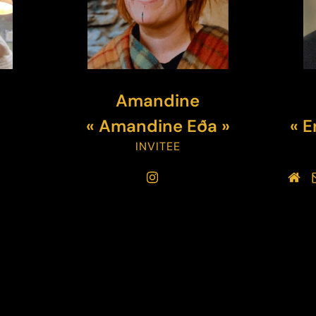
Amandine
« Amandine Eða »
« E
INVITEE