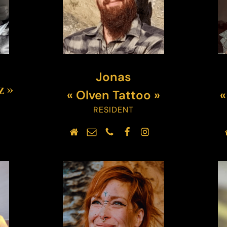
Jonas
z »
« Olven Tattoo »
«
RESIDENT