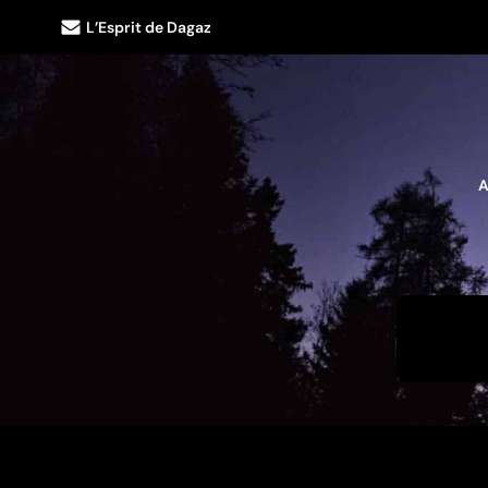
L’Esprit de Dagaz
A