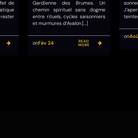
ffet de
Gardienne des Brumes. Un
sonner
tique
chemin spirituel sans dogme
J’ape
ester
entre rituels, cycles saisonniers
teinte
et murmures d’Avalon.[…]
on
Aoû
READ
on
Fév 24
MORE