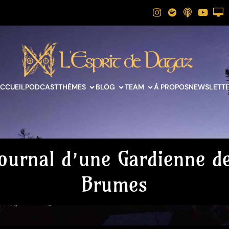
CCUEIL
PODCAST
THÈMES
BLOG
TEAM
À PROPOS
NEWSLETT
ournal d’une Gardienne d
Brumes