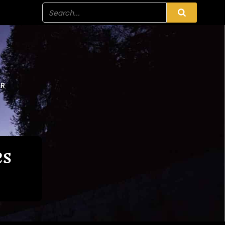
ER
es