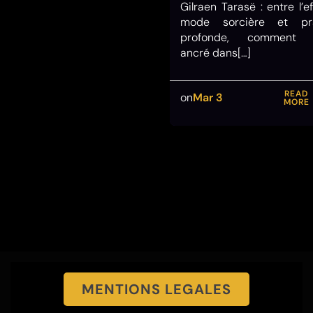
Gilraen Tarasë : entre l’e
mode sorcière et pra
profonde, comment r
ancré dans[…]
READ
on
Mar 3
MORE
MENTIONS LEGALES