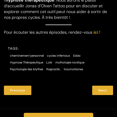
l’
hypnose thérapeutique
. Nous aurons le plaisir
d’accueillir Jonas d’Olven Tattoo pour en discuter et
explorer comment cet outil peut nous aider à sortir de
nos propres cycles. À très bientôt !
Pour écouter les autres épisodes, rendez-vous
ici
!
TAGS:
cheminement personnel
cycles infernaux
Edda
Hypnose Thérapeutique
Loki
mythologie nordique
Psychologie des Mythes
Ragnarök.
traumatismes
Previous
Next