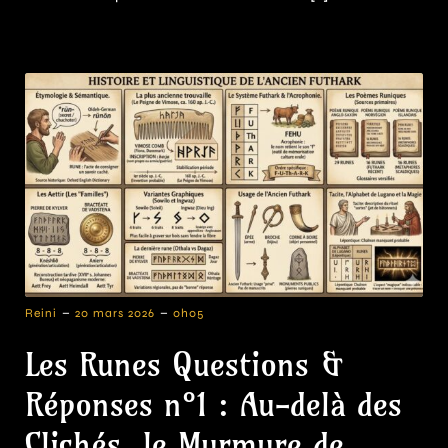
-
-
Reini
20 mars 2026
0h05
Les Runes Questions &
Réponses n°1 : Au-delà des
Clichés, le Murmure de