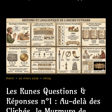
-
-
Reini
20 mars 2026
0h05
Les Runes Questions &
Réponses n°1 : Au-delà des
Clichés, le Murmure de