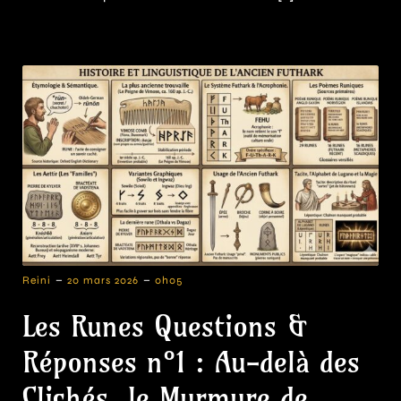
-
-
Reini
20 mars 2026
0h05
Les Runes Questions &
Réponses n°1 : Au-delà des
Clichés, le Murmure de