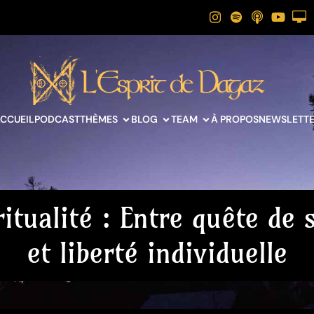
CCUEIL
PODCAST
THÈMES
BLOG
TEAM
À PROPOS
NEWSLETT
ritualité : Entre quête de 
et liberté individuelle