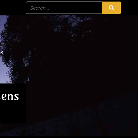
ER
sens