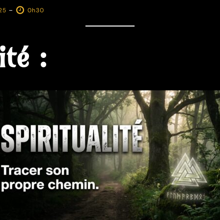
-
25
0h30
ité :