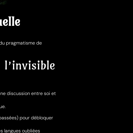
uelle
, du pragmatisme de
 l’invisible
une discussion entre soi et
ue.
 passées) pour débloquer
s langues oubliées