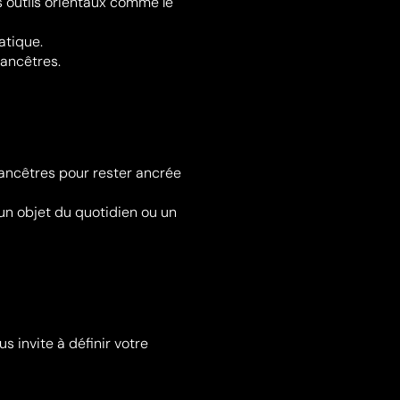
s outils orientaux comme le
atique.
 ancêtres.
es ancêtres pour rester ancrée
 un objet du quotidien ou un
s invite à définir votre