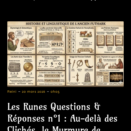
-
-
Reini
20 mars 2026
0h05
Les Runes Questions &
Réponses n°1 : Au-delà des
Clichés, le Murmure de