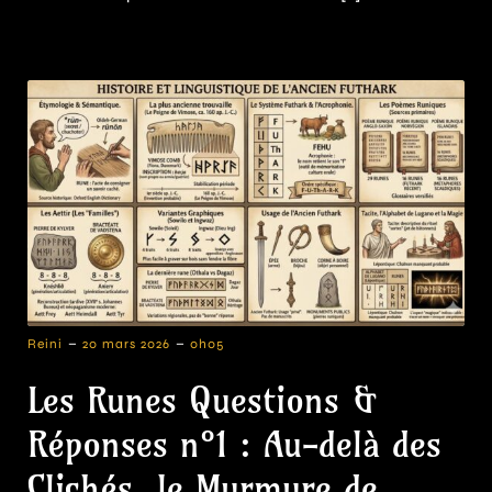
-
-
Reini
20 mars 2026
0h05
Les Runes Questions &
Réponses n°1 : Au-delà des
Clichés, le Murmure de