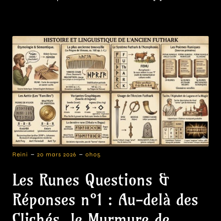
-
-
Reini
20 mars 2026
0h05
Les Runes Questions &
Réponses n°1 : Au-delà des
Clichés, le Murmure de