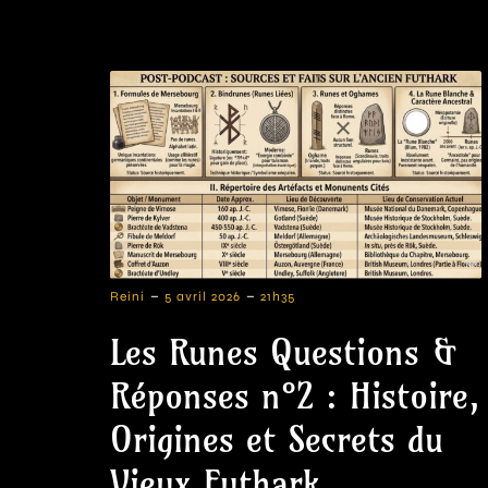
-
-
Reini
5 avril 2026
21h35
Les Runes Questions &
Réponses n°2 : Histoire,
Origines et Secrets du
Vieux Futhark