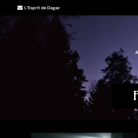
L’Esprit de Dagaz
A