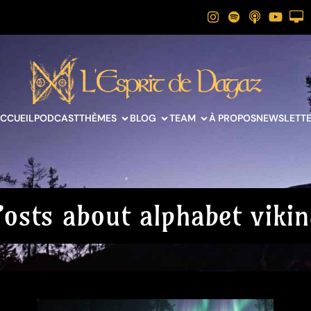
CCUEIL
PODCAST
THÈMES
BLOG
TEAM
À PROPOS
NEWSLETT
Posts about alphabet vikin