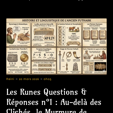
-
-
Reini
20 mars 2026
0h05
Les Runes Questions &
Réponses n°1 : Au-delà des
Clichés, le Murmure de