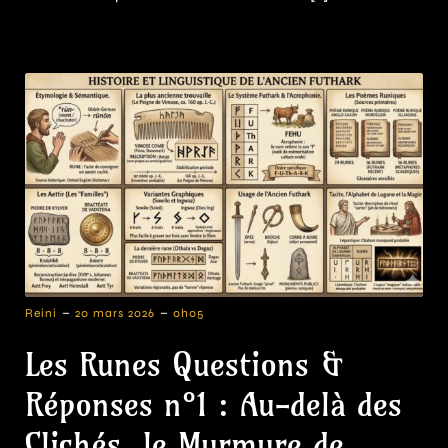
-
-
Reini
20 mars 2026
0h05
Les Runes Questions &
Réponses n°1 : Au-delà des
Clichés, le Murmure de