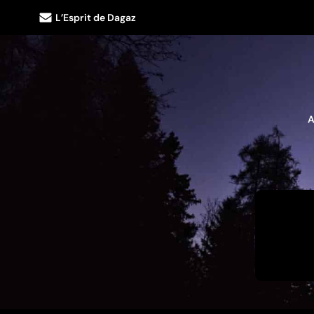
L’Esprit de Dagaz
A