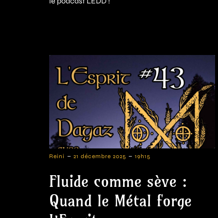
le podcast LEDD !
-
-
Reini
21 décembre 2025
19h15
Fluide comme sève :
Quand le Métal forge