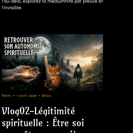
l'au-delà, explorez la médiumnité par preuve et
l'invisible.
-
-
Reini
1 avril 2026
8h00
Vlog02-Légitimité
spirituelle : Être soi