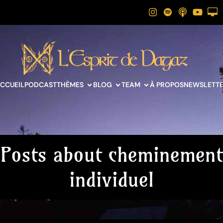
CCUEIL
PODCAST
THÈMES
BLOG
TEAM
À PROPOS
NEWSLETT
Posts about cheminement
individuel