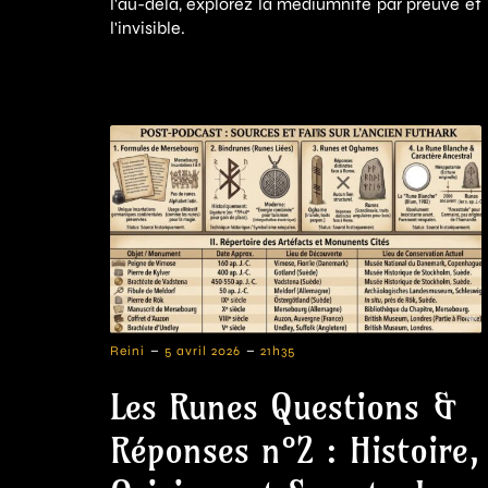
l'au-delà, explorez la médiumnité par preuve et
l'invisible.
-
-
Reini
5 avril 2026
21h35
Les Runes Questions &
Réponses n°2 : Histoire,