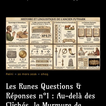
-
-
Reini
20 mars 2026
0h05
Les Runes Questions &
Réponses n°1 : Au-delà des
Clichés, le Murmure de