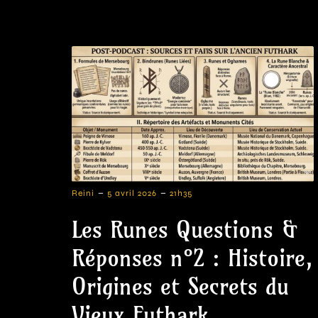
-
-
Reini
5 avril 2026
21h35
Les Runes Questions &
Réponses n°2 : Histoire,
Origines et Secrets du
Vieux Futhark