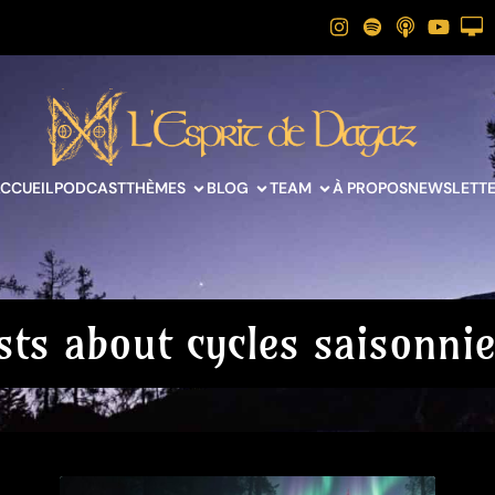
CCUEIL
PODCAST
THÈMES
BLOG
TEAM
À PROPOS
NEWSLETT
sts about cycles saisonnie