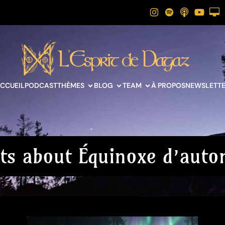
CCUEIL
PODCAST
THÈMES
BLOG
TEAM
À PROPOS
NEWSLETT
ts about Équinoxe d’aut