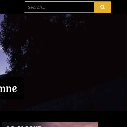
ER
omne