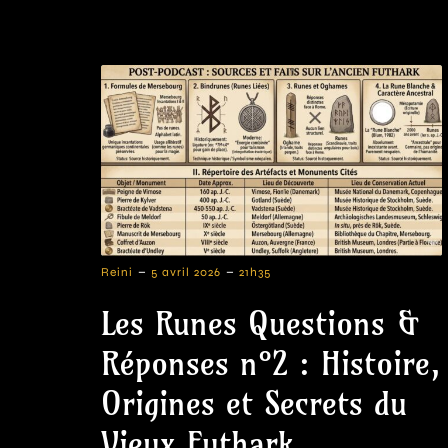
-
-
Reini
5 avril 2026
21h35
Les Runes Questions &
Réponses n°2 : Histoire,
Origines et Secrets du
Vieux Futhark