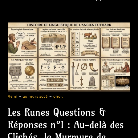
-
-
Reini
20 mars 2026
0h05
Les Runes Questions &
Réponses n°1 : Au-delà des
Clichés, le Murmure de