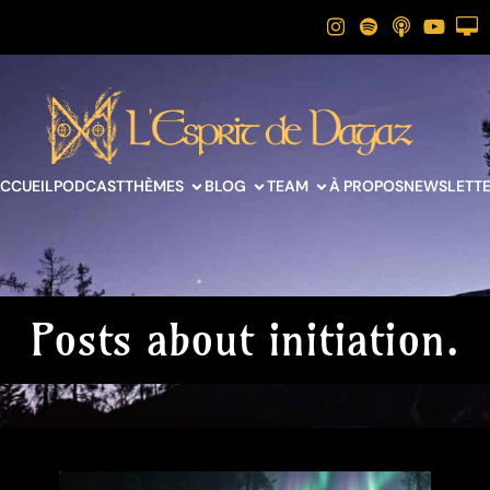
CCUEIL
PODCAST
THÈMES
BLOG
TEAM
À PROPOS
NEWSLETT
Posts about initiation.