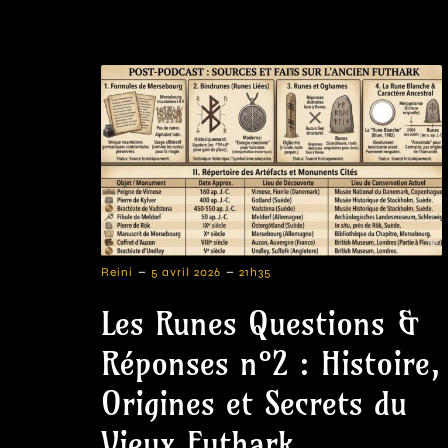
-
-
Reini
5 avril 2026
21h35
Les Runes Questions &
Réponses n°2 : Histoire,
Origines et Secrets du
Vieux Futhark