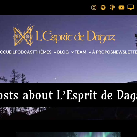
CCUEIL
PODCAST
THÈMES
BLOG
TEAM
À PROPOS
NEWSLETT
osts about L’Esprit de Dag