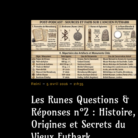
-
-
Reini
5 avril 2026
21h35
Les Runes Questions &
Réponses n°2 : Histoire,
Origines et Secrets du
Vieux Futhark