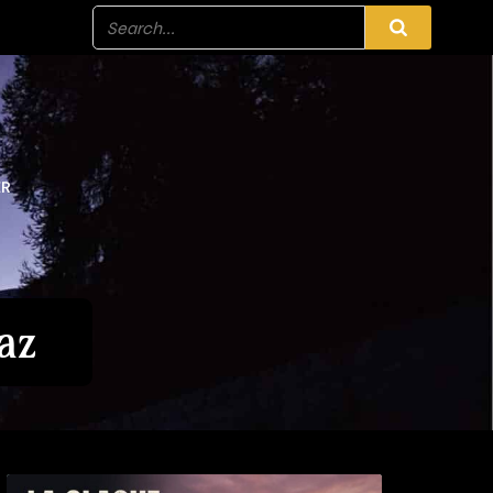
ER
az