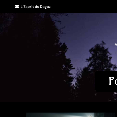
L’Esprit de Dagaz
A
P