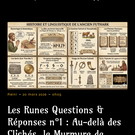
-
-
Reini
20 mars 2026
0h05
Les Runes Questions &
Réponses n°1 : Au-delà des
Clichés, le Murmure de