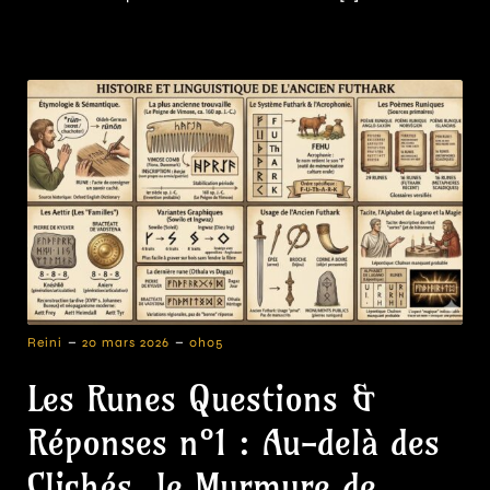
-
-
Reini
20 mars 2026
0h05
Les Runes Questions &
Réponses n°1 : Au-delà des
Clichés, le Murmure de