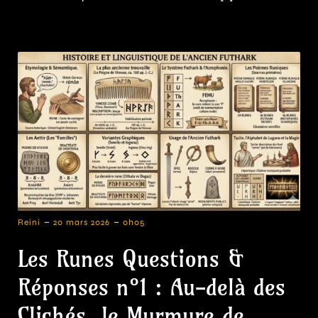
-
-
Reini
20 mars 2026
0h05
Les Runes Questions &
Réponses n°1 : Au-delà des
Clichés, le Murmure de