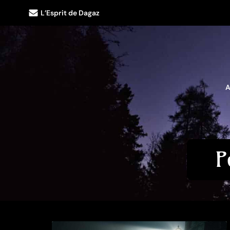
L’Esprit de Dagaz
A
P