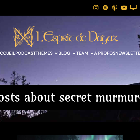
CCUEIL
PODCAST
THÈMES
BLOG
TEAM
À PROPOS
NEWSLETT
osts about secret murmur