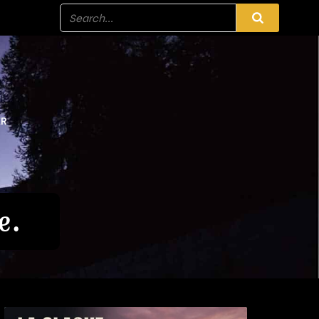
ER
e.