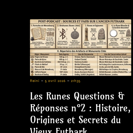
-
-
Reini
5 avril 2026
21h35
Les Runes Questions &
Réponses n°2 : Histoire,
Origines et Secrets du
Vieux Futhark