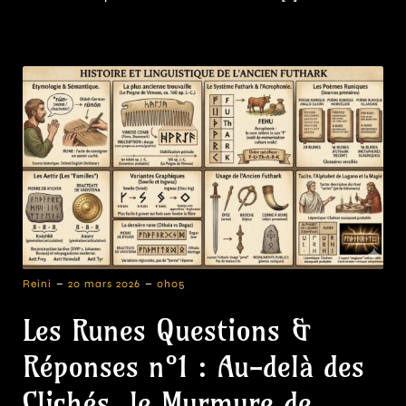
-
-
Reini
20 mars 2026
0h05
Les Runes Questions &
Réponses n°1 : Au-delà des
Clichés, le Murmure de