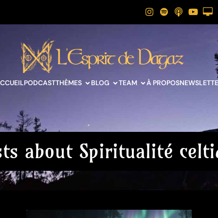
CCUEIL
PODCAST
THÈMES
BLOG
TEAM
À PROPOS
NEWSLETT
ts about Spiritualité celt