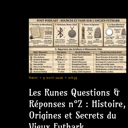
-
-
Reini
5 avril 2026
21h35
Les Runes Questions &
Réponses n°2 : Histoire,
Origines et Secrets du
Vieux Futhark