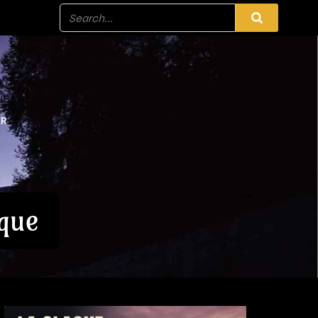
ER
ique