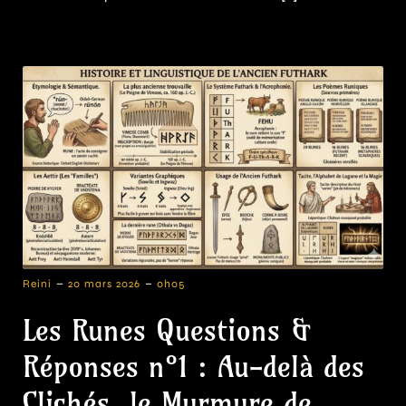
-
-
Reini
20 mars 2026
0h05
Les Runes Questions &
Réponses n°1 : Au-delà des
Clichés, le Murmure de